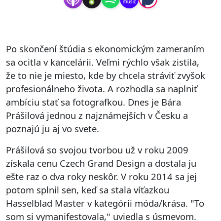
Zistiť
môžete,
Po skončení štúdia s ekonomickým zameraním
že niečo
sa ocitla v kancelárii. Veľmi rýchlo však zistila,
nie je v
že to nie je miesto, kde by chcela stráviť zvyšok
profesionálneho života. A rozhodla sa naplniť
poriadku,
ambíciu stať sa fotografkou. Dnes je Bára
Prášilová jednou z najznámejších v Česku a
vraví Bára
poznajú ju aj vo svete.
Prášilová
Prášilová so svojou tvorbou už v roku 2009
získala cenu Czech Grand Design a dostala ju
ešte raz o dva roky neskôr. V roku 2014 sa jej
potom splnil sen, keď sa stala víťazkou
Hasselblad Master v kategórii móda/krása. "To
som si vymanifestovala," uviedla s úsmevom.