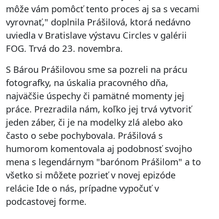
môže vám pomôcť tento proces aj sa s vecami
vyrovnať," doplnila Prášilová, ktorá nedávno
uviedla v Bratislave výstavu Circles v galérii
FOG. Trvá do 23. novembra.
S Bárou Prášilovou sme sa pozreli na prácu
fotografky, na úskalia pracovného dňa,
najväčšie úspechy či pamätné momenty jej
práce. Prezradila nám, koľko jej trvá vytvoriť
jeden záber, či je na modelky zlá alebo ako
často o sebe pochybovala. Prášilová s
humorom komentovala aj podobnosť svojho
mena s legendárnym "barónom Prášilom" a to
všetko si môžete pozrieť v novej epizóde
relácie Ide o nás, prípadne vypočuť v
podcastovej forme.