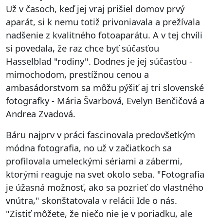
Už v časoch, keď jej vraj prišiel domov prvý
aparát, si k nemu totiž privoniavala a prežívala
nadšenie z kvalitného fotoaparátu. A v tej chvíli
si povedala, že raz chce byť súčasťou
Hasselblad "rodiny". Dodnes je jej súčasťou -
mimochodom, prestížnou cenou a
ambasádorstvom sa môžu pýšiť aj tri slovenské
fotografky - Mária Švarbová, Evelyn Benčičová a
Andrea Zvadová.
Báru najprv v práci fascinovala predovšetkým
módna fotografia, no už v začiatkoch sa
profilovala umeleckými sériami a zábermi,
ktorými reaguje na svet okolo seba. "Fotografia
je úžasná možnosť, ako sa pozrieť do vlastného
vnútra," skonštatovala v relácii Ide o nás.
"Zistiť môžete, že niečo nie je v poriadku, ale