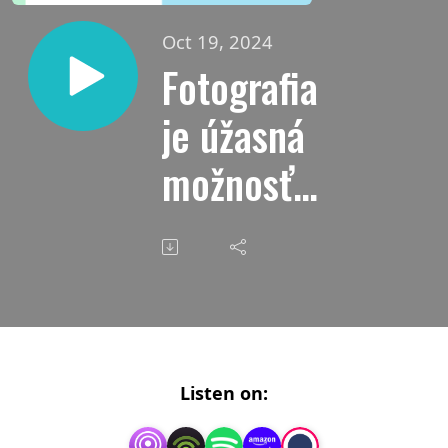
Oct 19, 2024
Fotografia
je úžasná
možnosť,
ako sa
pozrieť
do
vlastného
Listen on:
vnútra.